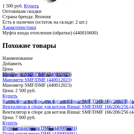
1 500 руб.
Купить
Оптовикам скидки
Страна бренда:
Япония
Есть в наличии (остаток на складе: 2 шт.)
Характеристики
Муфта входа отопления (обратки) (440010600)
Похожие товары
Наименование
Добавить
Цена
Манометр SMF/DMF (440012023)
Манометр SMF/DMF (440012023)
Манометр SMF/DMF (440012023)
Цена:
2 500 руб.
Купить
Вентилятор в сборе для котлов Rinnai: SMF/DMF 166/206/256 (
Вентилятор в сборе для котлов Rinnai: SMF/DMF 166/206/256 (
Вентилятор в сборе для котлов Rinnai: SMF/DMF 166/206/256 (
Цена:
7 000 руб.
Купить
Пульт управления DMF (440005691)
Пульт управления DMF (440005691)