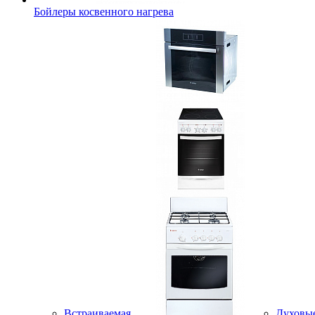
Бойлеры косвенного нагрева
Встраиваемая
Духовы