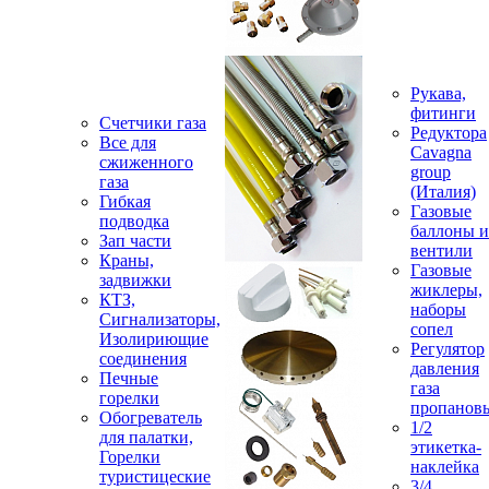
Рукава,
фитинги
Счетчики газа
Редуктора
Все для
Cavagna
сжиженного
group
газа
(Италия)
Гибкая
Газовые
подводка
баллоны и
Зап части
вентили
Краны,
Газовые
задвижки
жиклеры,
КТЗ,
наборы
Сигнализаторы,
сопел
Изолириющие
Регулятор
соединения
давления
Печные
газа
горелки
пропанов
Обогреватель
1/2
для палатки,
этикетка-
Горелки
наклейка
туристицеские
3/4