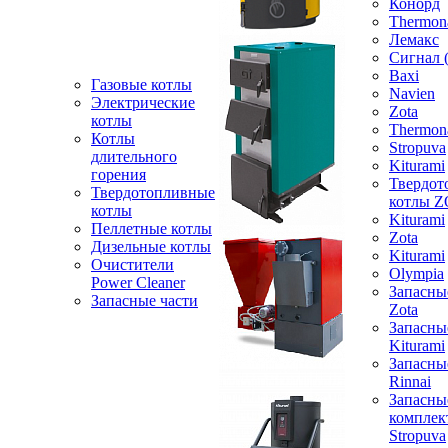
Конорд
Thermon
Лемакс
Сигнал 
Baxi
Газовые котлы
Navien
Электрические
Zota
котлы
Thermon
Котлы
Stropuva
длительного
Kiturami
горения
Твердот
Твердотопливные
котлы 
котлы
Kiturami
Пеллетные котлы
Zota
Дизельные котлы
Kiturami
Очистители
Olympia
Power Cleaner
Запасны
Запасные части
Zota
Запасны
Kiturami
Запасны
Rinnai
Запасны
компле
Stropuva