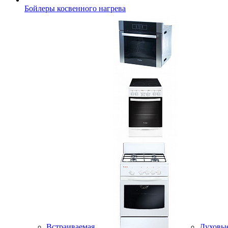
Бойлеры косвенного нагрева
Встраиваемая
Духовы