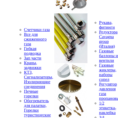
Рукава,
фитинги
Счетчики газа
Редуктора
Все для
Cavagna
сжиженного
group
газа
(Италия)
Гибкая
Газовые
подводка
баллоны и
Зап части
вентили
Краны,
Газовые
задвижки
жиклеры,
КТЗ,
наборы
Сигнализаторы,
сопел
Изолириющие
Регулятор
соединения
давления
Печные
газа
горелки
пропанов
Обогреватель
1/2
для палатки,
этикетка-
Горелки
наклейка
туристицеские
3/4