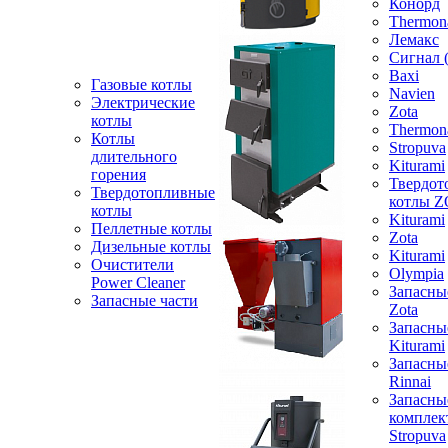
Конорд
Thermon
Лемакс
Сигнал 
Baxi
Газовые котлы
Navien
Электрические
Zota
котлы
Thermon
Котлы
Stropuva
длительного
Kiturami
горения
Твердот
Твердотопливные
котлы 
котлы
Kiturami
Пеллетные котлы
Zota
Дизельные котлы
Kiturami
Очистители
Olympia
Power Cleaner
Запасны
Запасные части
Zota
Запасны
Kiturami
Запасны
Rinnai
Запасны
компле
Stropuva