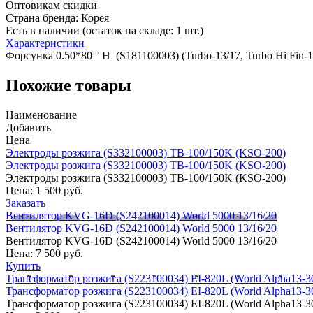
Оптовикам скидки
Страна бренда:
Корея
Есть в наличии (остаток на складе: 1 шт.)
Характеристики
Форсунка 0.50*80 ° H (S181100003) (Turbo-13/17, Turbo Hi Fin-
Похожие товары
Наименование
Добавить
Цена
Электроды розжига (S332100003) TB-100/150K (KSO-200)
Электроды розжига (S332100003) TB-100/150K (KSO-200)
Электроды розжига (S332100003) TB-100/150K (KSO-200)
Цена:
1 500 руб.
Заказать
Вентилятор KVG-16D (S242100014) World 5000 13/16/20
Вентилятор KVG-16D (S242100014) World 5000 13/16/20
Вентилятор KVG-16D (S242100014) World 5000 13/16/20
Цена:
7 500 руб.
Купить
Трансформатор розжига (S223100034) EI-820L (World Alpha13-3
Трансформатор розжига (S223100034) EI-820L (World Alpha13-3
Трансформатор розжига (S223100034) EI-820L (World Alpha13-3