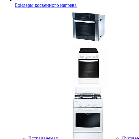
Бойлеры косвенного нагрева
Встраиваемая
Духовы