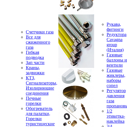
Рукава,
фитинги
Счетчики газа
Редуктора
Все для
Cavagna
сжиженного
group
газа
(Италия)
Гибкая
Газовые
подводка
баллоны и
Зап части
вентили
Краны,
Газовые
задвижки
жиклеры,
КТЗ,
наборы
Сигнализаторы,
сопел
Изолириющие
Регулятор
соединения
давления
Печные
газа
горелки
пропанов
Обогреватель
1/2
для палатки,
этикетка-
Горелки
наклейка
туристицеские
3/4