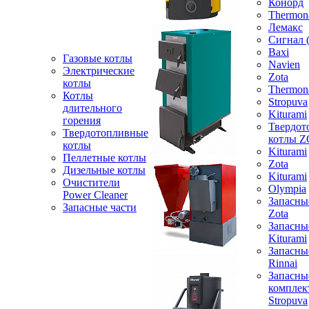
Конорд
Thermon
Лемакс
Сигнал 
Baxi
Газовые котлы
Navien
Электрические
Zota
котлы
Thermon
Котлы
Stropuva
длительного
Kiturami
горения
Твердот
Твердотопливные
котлы 
котлы
Kiturami
Пеллетные котлы
Zota
Дизельные котлы
Kiturami
Очистители
Olympia
Power Cleaner
Запасны
Запасные части
Zota
Запасны
Kiturami
Запасны
Rinnai
Запасны
компле
Stropuva