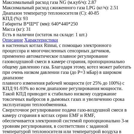
Максимальный расход газа NG (м.куб/ч):
2.87
Максимальный расход сжиженного газа LPG (кг/ч):
2.51
Диапазон температур теплоносителя (С):
40-85
КПД (%):
93
Габариты В*Ш*Г (мм):
640*440*250
Масса (кг):
31
Есть в наличии (остаток на складе: 1 шт.)
Описание
Характеристики
в настенных котлах Rinnai, с помощью электронного
процессора и многочисленных сенсорных датчиков,
применено автоматическое плавное регулирование
газовоздушной смеси в камере сгорания, пропорционально
общему давлению газа. Благодаря этому, котел может работать
при очень низком давлении газа (до P=3 мБар) в широком
диапазоне
плавного изменения рабочей мощности (от 25% до 100%) c
КПД 91-93% во всем диапазоне регулирования мощности.
Такой КПД приводит к стабильно низкому содержание
токсичных выбросов в дымовых газах и увеличению срока
эксплуатации теплообменника.
Сверхточное регулирование подачи газо-воздушной смеси в
камеру сгорания в котлах серии EMF и RMF,
обеспечивается электронной системой пропорционально 3-м
уровням регулирования, в соответствии с заданной
температурой теплоносителя или температурой воздуха в