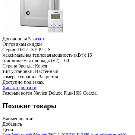
Договорная
Заказать
Оптовикам скидки
Серия:
DELUXE PLUS
максимальная тепловая мощность (кВт):
16
отапливаемая площадь (м2):
160
Страна бренда:
Корея
тип установки:
Настенный
камера сгорания:
Закрытая
Доступно под заказ.
Характеристики
Газовый котел Navien Deluxe Plus-16K Coaxial
Похожие товары
Наименование
Добавить
Цена
Газовый котел Navien DELUXE ONE 35K (одноконтурный)