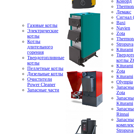
Конорд
Thermon
Лемакс
Сигнал 
Baxi
Газовые котлы
Navien
Электрические
Zota
котлы
Thermon
Котлы
Stropuva
длительного
Kiturami
горения
Твердот
Твердотопливные
котлы 
котлы
Kiturami
Пеллетные котлы
Zota
Дизельные котлы
Kiturami
Очистители
Olympia
Power Cleaner
Запасны
Запасные части
Zota
Запасны
Kiturami
Запасны
Rinnai
Запасны
компле
Stropuva