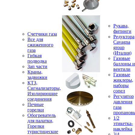
Рукава,
фитинги
Счетчики газа
Редуктора
Все для
Cavagna
сжиженного
group
газа
(Италия)
Гибкая
Газовые
подводка
баллоны и
Зап части
вентили
Краны,
Газовые
задвижки
жиклеры,
КТЗ,
наборы
Сигнализаторы,
сопел
Изолириющие
Регулятор
соединения
давления
Печные
газа
горелки
пропанов
Обогреватель
1/2
для палатки,
этикетка-
Горелки
наклейка
туристицеские
3/4