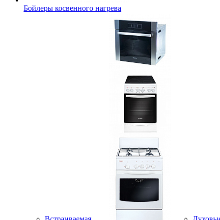
Бойлеры косвенного нагрева
Встраиваемая
Духовы