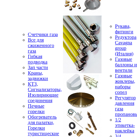
Рукава,
фитинги
Счетчики газа
Редуктора
Все для
Cavagna
сжиженного
group
газа
(Италия)
Гибкая
Газовые
подводка
баллоны и
Зап части
вентили
Краны,
Газовые
задвижки
жиклеры,
КТЗ,
наборы
Сигнализаторы,
сопел
Изолириющие
Регулятор
соединения
давления
Печные
газа
горелки
пропанов
Обогреватель
1/2
для палатки,
этикетка-
Горелки
наклейка
туристицеские
3/4