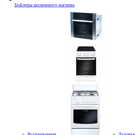
Бойлеры косвенного нагрева
Встраиваемая
Духовы