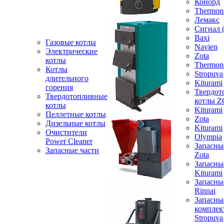
Конорд
Thermon
Лемакс
Сигнал 
Baxi
Газовые котлы
Navien
Электрические
Zota
котлы
Thermon
Котлы
Stropuva
длительного
Kiturami
горения
Твердот
Твердотопливные
котлы 
котлы
Kiturami
Пеллетные котлы
Zota
Дизельные котлы
Kiturami
Очистители
Olympia
Power Cleaner
Запасны
Запасные части
Zota
Запасны
Kiturami
Запасны
Rinnai
Запасны
компле
Stropuva