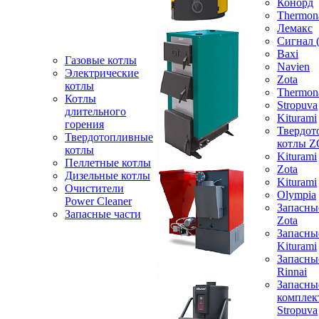
Конорд
Thermon
Лемакс
Сигнал 
Baxi
Газовые котлы
Navien
Электрические
Zota
котлы
Thermon
Котлы
Stropuva
длительного
Kiturami
горения
Твердот
Твердотопливные
котлы 
котлы
Kiturami
Пеллетные котлы
Zota
Дизельные котлы
Kiturami
Очистители
Olympia
Power Cleaner
Запасны
Запасные части
Zota
Запасны
Kiturami
Запасны
Rinnai
Запасны
компле
Stropuva