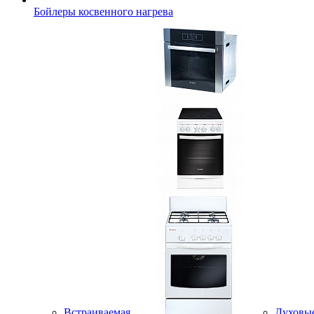
Бойлеры косвенного нагрева
Встраиваемая
Духовы