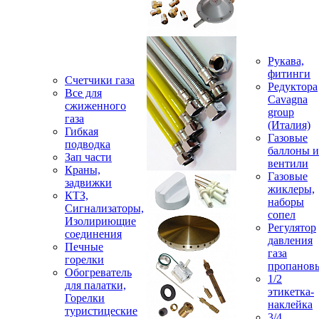
Рукава,
фитинги
Счетчики газа
Редуктора
Все для
Cavagna
сжиженного
group
газа
(Италия)
Гибкая
Газовые
подводка
баллоны и
Зап части
вентили
Краны,
Газовые
задвижки
жиклеры,
КТЗ,
наборы
Сигнализаторы,
сопел
Изолириющие
Регулятор
соединения
давления
Печные
газа
горелки
пропанов
Обогреватель
1/2
для палатки,
этикетка-
Горелки
наклейка
туристицеские
3/4