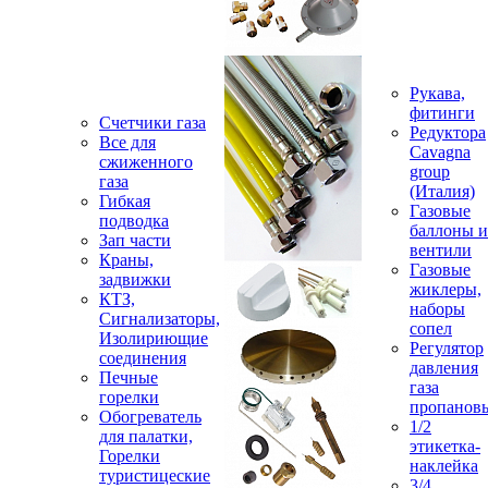
Рукава,
фитинги
Счетчики газа
Редуктора
Все для
Cavagna
сжиженного
group
газа
(Италия)
Гибкая
Газовые
подводка
баллоны и
Зап части
вентили
Краны,
Газовые
задвижки
жиклеры,
КТЗ,
наборы
Сигнализаторы,
сопел
Изолириющие
Регулятор
соединения
давления
Печные
газа
горелки
пропанов
Обогреватель
1/2
для палатки,
этикетка-
Горелки
наклейка
туристицеские
3/4