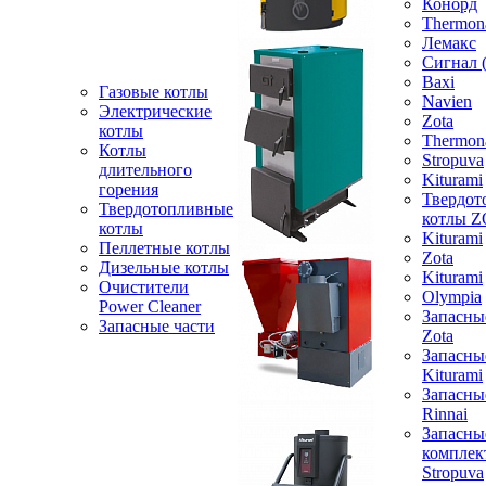
Конорд
Thermon
Лемакс
Сигнал 
Baxi
Газовые котлы
Navien
Электрические
Zota
котлы
Thermon
Котлы
Stropuva
длительного
Kiturami
горения
Твердот
Твердотопливные
котлы 
котлы
Kiturami
Пеллетные котлы
Zota
Дизельные котлы
Kiturami
Очистители
Olympia
Power Cleaner
Запасны
Запасные части
Zota
Запасны
Kiturami
Запасны
Rinnai
Запасны
компле
Stropuva