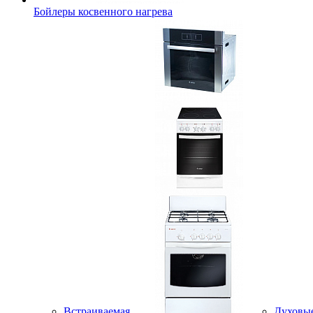
Бойлеры косвенного нагрева
Встраиваемая
Духовы