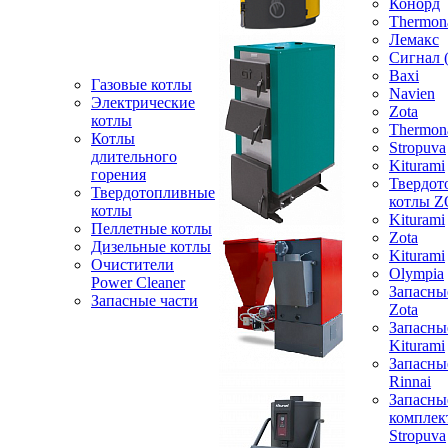
Конорд
Thermon
Лемакс
Сигнал 
Baxi
Газовые котлы
Navien
Электрические
Zota
котлы
Thermon
Котлы
Stropuva
длительного
Kiturami
горения
Твердот
Твердотопливные
котлы 
котлы
Kiturami
Пеллетные котлы
Zota
Дизельные котлы
Kiturami
Очистители
Olympia
Power Cleaner
Запасны
Запасные части
Zota
Запасны
Kiturami
Запасны
Rinnai
Запасны
компле
Stropuva