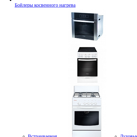
Бойлеры косвенного нагрева
Встраиваемая
Духовы