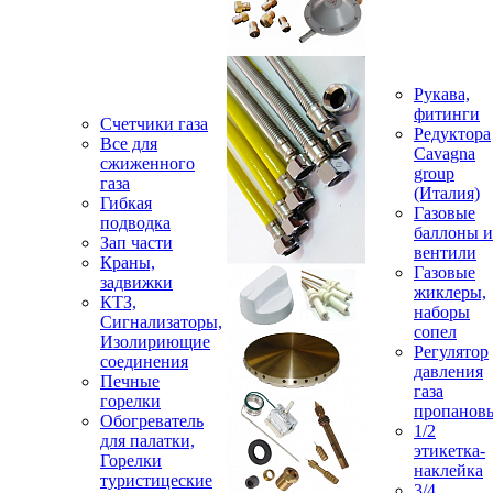
Рукава,
фитинги
Счетчики газа
Редуктора
Все для
Cavagna
сжиженного
group
газа
(Италия)
Гибкая
Газовые
подводка
баллоны и
Зап части
вентили
Краны,
Газовые
задвижки
жиклеры,
КТЗ,
наборы
Сигнализаторы,
сопел
Изолириющие
Регулятор
соединения
давления
Печные
газа
горелки
пропанов
Обогреватель
1/2
для палатки,
этикетка-
Горелки
наклейка
туристицеские
3/4