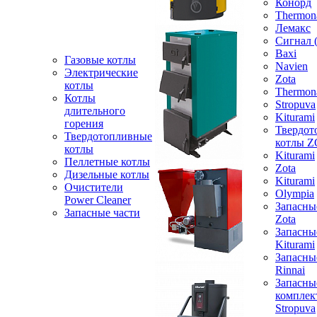
Конорд
Thermon
Лемакс
Сигнал 
Baxi
Газовые котлы
Navien
Электрические
Zota
котлы
Thermon
Котлы
Stropuva
длительного
Kiturami
горения
Твердот
Твердотопливные
котлы 
котлы
Kiturami
Пеллетные котлы
Zota
Дизельные котлы
Kiturami
Очистители
Olympia
Power Cleaner
Запасны
Запасные части
Zota
Запасны
Kiturami
Запасны
Rinnai
Запасны
компле
Stropuva