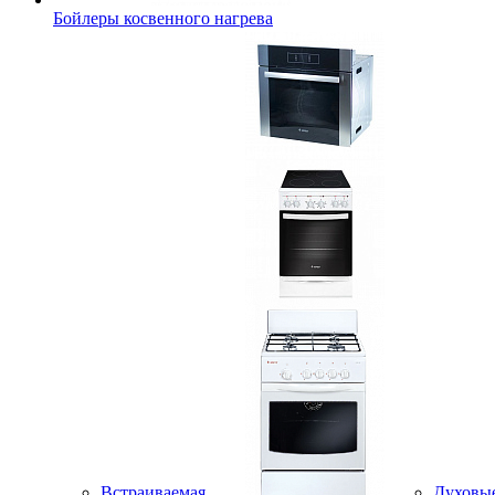
Бойлеры косвенного нагрева
Встраиваемая
Духовы