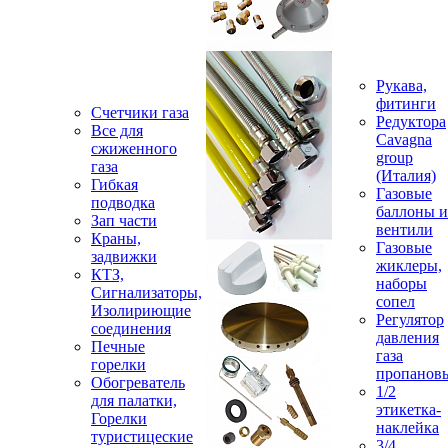
Рукава,
фитинги
Счетчики газа
Редуктора
Все для
Cavagna
сжиженного
group
газа
(Италия)
Гибкая
Газовые
подводка
баллоны и
Зап части
вентили
Краны,
Газовые
задвижки
жиклеры,
КТЗ,
наборы
Сигнализаторы,
сопел
Изолириющие
Регулятор
соединения
давления
Печные
газа
горелки
пропанов
Обогреватель
1/2
для палатки,
этикетка-
Горелки
наклейка
туристицеские
3/4