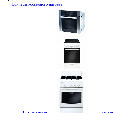
Бойлеры косвенного нагрева
Встраиваемая
Духовы