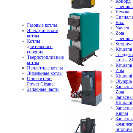
Конорд
Thermon
Лемакс
Сигнал 
Baxi
Газовые котлы
Navien
Электрические
Zota
котлы
Thermon
Котлы
Stropuva
длительного
Kiturami
горения
Твердот
Твердотопливные
котлы 
котлы
Kiturami
Пеллетные котлы
Zota
Дизельные котлы
Kiturami
Очистители
Olympia
Power Cleaner
Запасны
Запасные части
Zota
Запасны
Kiturami
Запасны
Rinnai
Запасны
компле
Stropuva