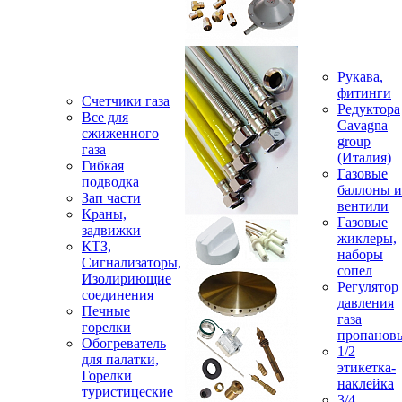
Рукава,
фитинги
Счетчики газа
Редуктора
Все для
Cavagna
сжиженного
group
газа
(Италия)
Гибкая
Газовые
подводка
баллоны и
Зап части
вентили
Краны,
Газовые
задвижки
жиклеры,
КТЗ,
наборы
Сигнализаторы,
сопел
Изолириющие
Регулятор
соединения
давления
Печные
газа
горелки
пропанов
Обогреватель
1/2
для палатки,
этикетка-
Горелки
наклейка
туристицеские
3/4