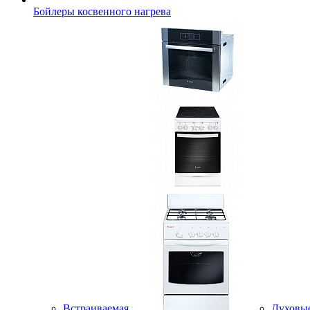
Бойлеры косвенного нагрева
Встраиваемая
Духовы