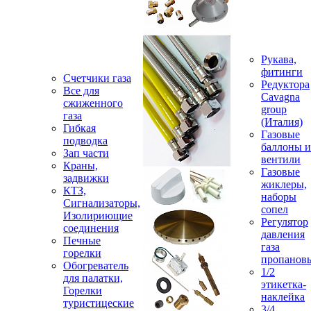
Рукава,
фитинги
Счетчики газа
Редуктора
Все для
Cavagna
сжиженного
group
газа
(Италия)
Гибкая
Газовые
подводка
баллоны и
Зап части
вентили
Краны,
Газовые
задвижки
жиклеры,
КТЗ,
наборы
Сигнализаторы,
сопел
Изолириющие
Регулятор
соединения
давления
Печные
газа
горелки
пропанов
Обогреватель
1/2
для палатки,
этикетка-
Горелки
наклейка
туристицеские
3/4