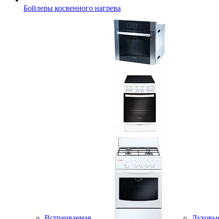
Бойлеры косвенного нагрева
Встраиваемая
Духовы