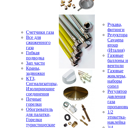
Рукава,
фитинги
Счетчики газа
Редуктора
Все для
Cavagna
сжиженного
group
газа
(Италия)
Гибкая
Газовые
подводка
баллоны и
Зап части
вентили
Краны,
Газовые
задвижки
жиклеры,
КТЗ,
наборы
Сигнализаторы,
сопел
Изолириющие
Регулятор
соединения
давления
Печные
газа
горелки
пропанов
Обогреватель
1/2
для палатки,
этикетка-
Горелки
наклейка
туристицеские
3/4