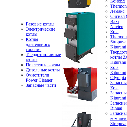
Конорд
Thermon
Лемакс
Сигнал 
Baxi
Газовые котлы
Navien
Электрические
Zota
котлы
Thermon
Котлы
Stropuva
длительного
Kiturami
горения
Твердот
Твердотопливные
котлы 
котлы
Kiturami
Пеллетные котлы
Zota
Дизельные котлы
Kiturami
Очистители
Olympia
Power Cleaner
Запасны
Запасные части
Zota
Запасны
Kiturami
Запасны
Rinnai
Запасны
компле
Stropuva