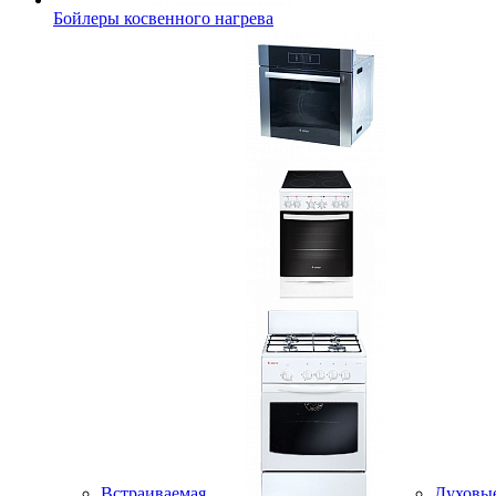
Бойлеры косвенного нагрева
Встраиваемая
Духовы