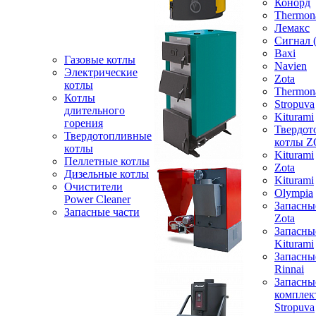
Конорд
Thermon
Лемакс
Сигнал 
Baxi
Газовые котлы
Navien
Электрические
Zota
котлы
Thermon
Котлы
Stropuva
длительного
Kiturami
горения
Твердот
Твердотопливные
котлы 
котлы
Kiturami
Пеллетные котлы
Zota
Дизельные котлы
Kiturami
Очистители
Olympia
Power Cleaner
Запасны
Запасные части
Zota
Запасны
Kiturami
Запасны
Rinnai
Запасны
компле
Stropuva