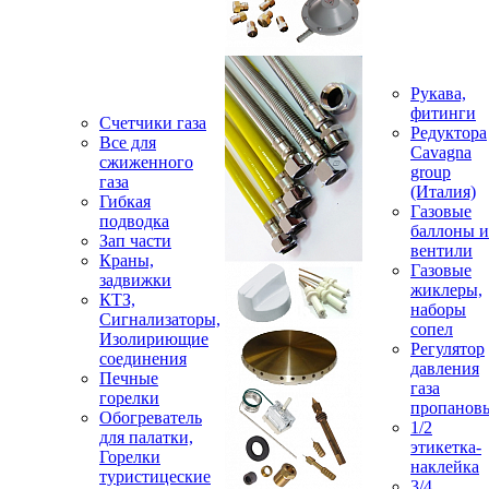
Рукава,
фитинги
Счетчики газа
Редуктора
Все для
Cavagna
сжиженного
group
газа
(Италия)
Гибкая
Газовые
подводка
баллоны и
Зап части
вентили
Краны,
Газовые
задвижки
жиклеры,
КТЗ,
наборы
Сигнализаторы,
сопел
Изолириющие
Регулятор
соединения
давления
Печные
газа
горелки
пропанов
Обогреватель
1/2
для палатки,
этикетка-
Горелки
наклейка
туристицеские
3/4