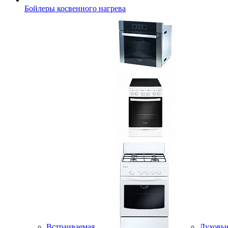
Бойлеры косвенного нагрева
Встраиваемая
Духовы