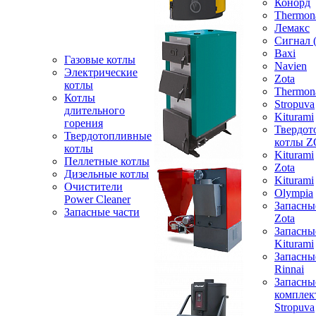
Конорд
Thermon
Лемакс
Сигнал 
Baxi
Газовые котлы
Navien
Электрические
Zota
котлы
Thermon
Котлы
Stropuva
длительного
Kiturami
горения
Твердот
Твердотопливные
котлы 
котлы
Kiturami
Пеллетные котлы
Zota
Дизельные котлы
Kiturami
Очистители
Olympia
Power Cleaner
Запасны
Запасные части
Zota
Запасны
Kiturami
Запасны
Rinnai
Запасны
компле
Stropuva