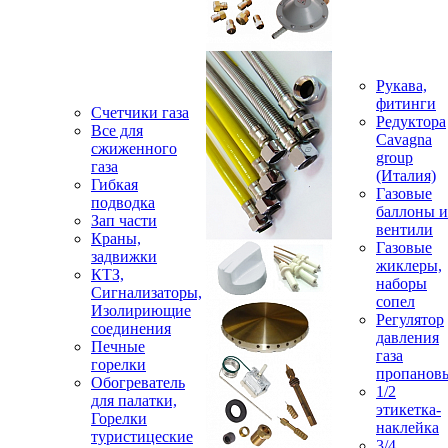
Рукава,
фитинги
Счетчики газа
Редуктора
Все для
Cavagna
сжиженного
group
газа
(Италия)
Гибкая
Газовые
подводка
баллоны и
Зап части
вентили
Краны,
Газовые
задвижки
жиклеры,
КТЗ,
наборы
Сигнализаторы,
сопел
Изолириющие
Регулятор
соединения
давления
Печные
газа
горелки
пропанов
Обогреватель
1/2
для палатки,
этикетка-
Горелки
наклейка
туристицеские
3/4