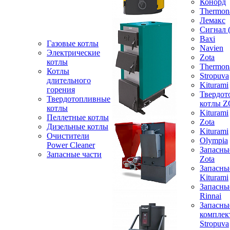
Конорд
Thermon
Лемакс
Сигнал 
Baxi
Газовые котлы
Navien
Электрические
Zota
котлы
Thermon
Котлы
Stropuva
длительного
Kiturami
горения
Твердот
Твердотопливные
котлы 
котлы
Kiturami
Пеллетные котлы
Zota
Дизельные котлы
Kiturami
Очистители
Olympia
Power Cleaner
Запасны
Запасные части
Zota
Запасны
Kiturami
Запасны
Rinnai
Запасны
компле
Stropuva