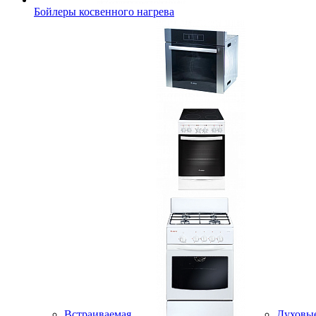
Бойлеры косвенного нагрева
Встраиваемая
Духовы