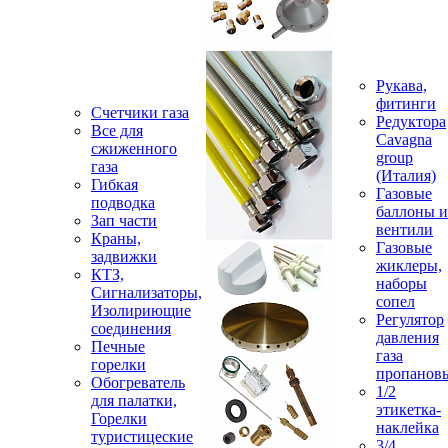
Рукава,
фитинги
Счетчики газа
Редуктора
Все для
Cavagna
сжиженного
group
газа
(Италия)
Гибкая
Газовые
подводка
баллоны и
Зап части
вентили
Краны,
Газовые
задвижки
жиклеры,
КТЗ,
наборы
Сигнализаторы,
сопел
Изолириющие
Регулятор
соединения
давления
Печные
газа
горелки
пропанов
Обогреватель
1/2
для палатки,
этикетка-
Горелки
наклейка
туристицеские
3/4