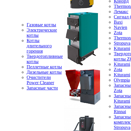
Конорд
Thermon
Лемакс
Сигнал 
Baxi
Газовые котлы
Navien
Электрические
Zota
котлы
Thermon
Котлы
Stropuva
длительного
Kiturami
горения
Твердот
Твердотопливные
котлы 
котлы
Kiturami
Пеллетные котлы
Zota
Дизельные котлы
Kiturami
Очистители
Olympia
Power Cleaner
Запасны
Запасные части
Zota
Запасны
Kiturami
Запасны
Rinnai
Запасны
компле
Stropuva