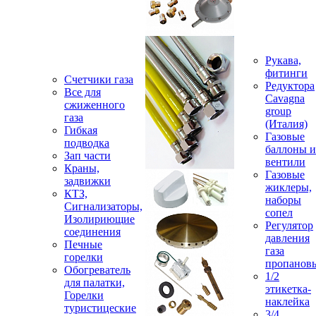
Рукава,
фитинги
Счетчики газа
Редуктора
Все для
Cavagna
сжиженного
group
газа
(Италия)
Гибкая
Газовые
подводка
баллоны и
Зап части
вентили
Краны,
Газовые
задвижки
жиклеры,
КТЗ,
наборы
Сигнализаторы,
сопел
Изолириющие
Регулятор
соединения
давления
Печные
газа
горелки
пропанов
Обогреватель
1/2
для палатки,
этикетка-
Горелки
наклейка
туристицеские
3/4