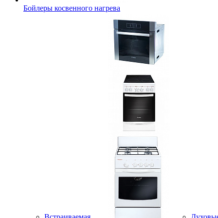
Бойлеры косвенного нагрева
Встраиваемая
Духовы