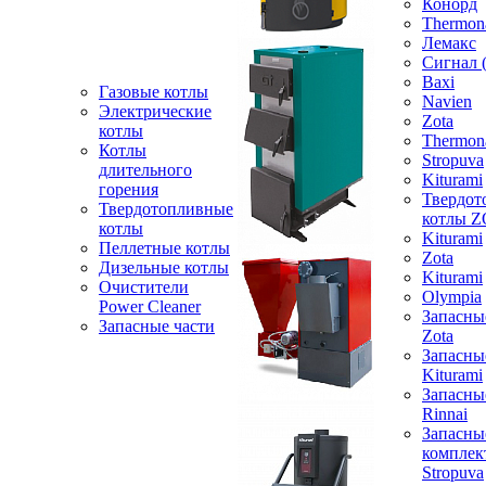
Конорд
Thermon
Лемакс
Сигнал 
Baxi
Газовые котлы
Navien
Электрические
Zota
котлы
Thermon
Котлы
Stropuva
длительного
Kiturami
горения
Твердот
Твердотопливные
котлы 
котлы
Kiturami
Пеллетные котлы
Zota
Дизельные котлы
Kiturami
Очистители
Olympia
Power Cleaner
Запасны
Запасные части
Zota
Запасны
Kiturami
Запасны
Rinnai
Запасны
компле
Stropuva