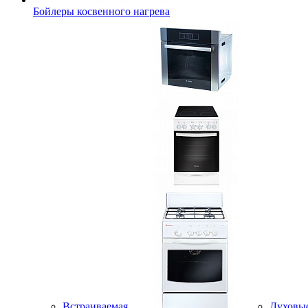
Бойлеры косвенного нагрева
Встраиваемая
Духовы