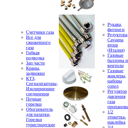
Рукава,
фитинги
Счетчики газа
Редуктора
Все для
Cavagna
сжиженного
group
газа
(Италия)
Гибкая
Газовые
подводка
баллоны и
Зап части
вентили
Краны,
Газовые
задвижки
жиклеры,
КТЗ,
наборы
Сигнализаторы,
сопел
Изолириющие
Регулятор
соединения
давления
Печные
газа
горелки
пропанов
Обогреватель
1/2
для палатки,
этикетка-
Горелки
наклейка
туристицеские
3/4