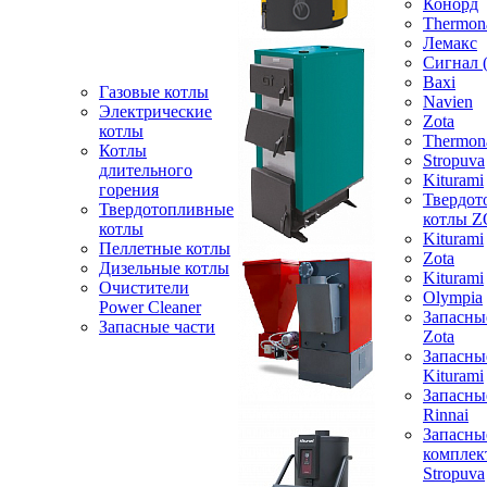
Конорд
Thermon
Лемакс
Сигнал 
Baxi
Газовые котлы
Navien
Электрические
Zota
котлы
Thermon
Котлы
Stropuva
длительного
Kiturami
горения
Твердот
Твердотопливные
котлы 
котлы
Kiturami
Пеллетные котлы
Zota
Дизельные котлы
Kiturami
Очистители
Olympia
Power Cleaner
Запасны
Запасные части
Zota
Запасны
Kiturami
Запасны
Rinnai
Запасны
компле
Stropuva