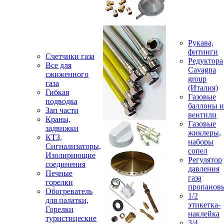
Рукава,
фитинги
Счетчики газа
Редуктора
Все для
Cavagna
сжиженного
group
газа
(Италия)
Гибкая
Газовые
подводка
баллоны и
Зап части
вентили
Краны,
Газовые
задвижки
жиклеры,
КТЗ,
наборы
Сигнализаторы,
сопел
Изолириющие
Регулятор
соединения
давления
Печные
газа
горелки
пропанов
Обогреватель
1/2
для палатки,
этикетка-
Горелки
наклейка
туристицеские
3/4