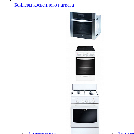
Бойлеры косвенного нагрева
Встраиваемая
Духовы