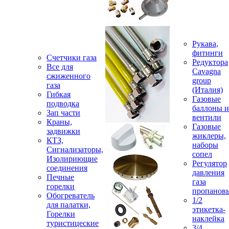
Рукава,
фитинги
Счетчики газа
Редуктора
Все для
Cavagna
сжиженного
group
газа
(Италия)
Гибкая
Газовые
подводка
баллоны и
Зап части
вентили
Краны,
Газовые
задвижки
жиклеры,
КТЗ,
наборы
Сигнализаторы,
сопел
Изолириющие
Регулятор
соединения
давления
Печные
газа
горелки
пропанов
Обогреватель
1/2
для палатки,
этикетка-
Горелки
наклейка
туристицеские
3/4