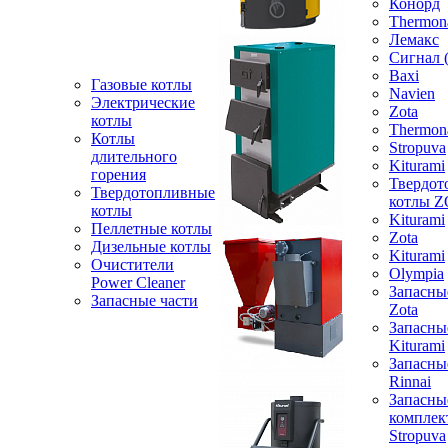
Конорд
Thermon
Лемакс
Сигнал 
Baxi
Газовые котлы
Navien
Электрические
Zota
котлы
Thermon
Котлы
Stropuva
длительного
Kiturami
горения
Твердот
Твердотопливные
котлы 
котлы
Kiturami
Пеллетные котлы
Zota
Дизельные котлы
Kiturami
Очистители
Olympia
Power Cleaner
Запасны
Запасные части
Zota
Запасны
Kiturami
Запасны
Rinnai
Запасны
компле
Stropuva