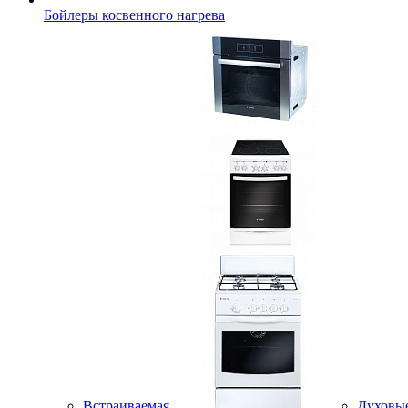
Бойлеры косвенного нагрева
Встраиваемая
Духовы