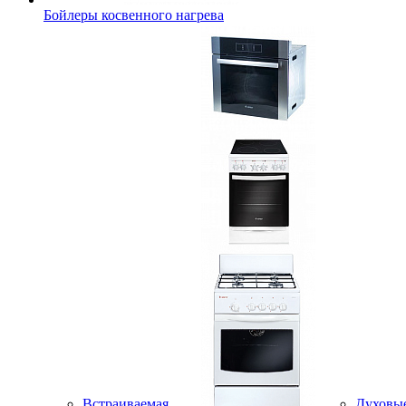
Бойлеры косвенного нагрева
Встраиваемая
Духовы