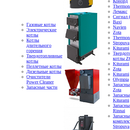
Конорд
Thermon
Лемакс
Сигнал 
Baxi
Газовые котлы
Navien
Электрические
Zota
котлы
Thermon
Котлы
Stropuva
длительного
Kiturami
горения
Твердот
Твердотопливные
котлы 
котлы
Kiturami
Пеллетные котлы
Zota
Дизельные котлы
Kiturami
Очистители
Olympia
Power Cleaner
Запасны
Запасные части
Zota
Запасны
Kiturami
Запасны
Rinnai
Запасны
компле
Stropuva