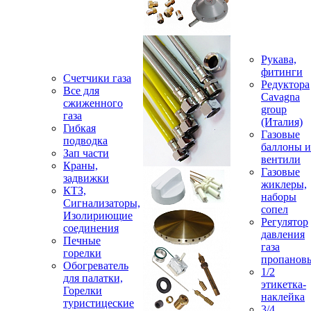
Рукава,
фитинги
Счетчики газа
Редуктора
Все для
Cavagna
сжиженного
group
газа
(Италия)
Гибкая
Газовые
подводка
баллоны и
Зап части
вентили
Краны,
Газовые
задвижки
жиклеры,
КТЗ,
наборы
Сигнализаторы,
сопел
Изолириющие
Регулятор
соединения
давления
Печные
газа
горелки
пропанов
Обогреватель
1/2
для палатки,
этикетка-
Горелки
наклейка
туристицеские
3/4