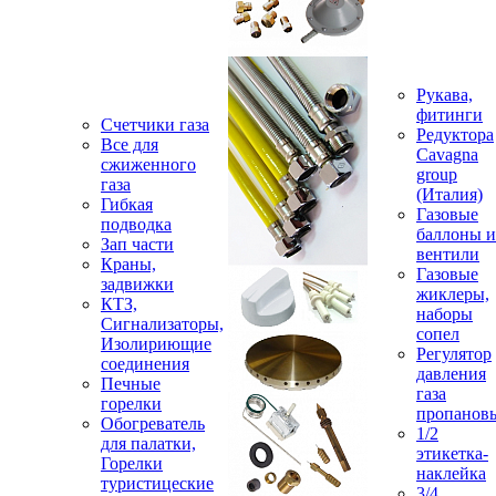
Рукава,
фитинги
Счетчики газа
Редуктора
Все для
Cavagna
сжиженного
group
газа
(Италия)
Гибкая
Газовые
подводка
баллоны и
Зап части
вентили
Краны,
Газовые
задвижки
жиклеры,
КТЗ,
наборы
Сигнализаторы,
сопел
Изолириющие
Регулятор
соединения
давления
Печные
газа
горелки
пропанов
Обогреватель
1/2
для палатки,
этикетка-
Горелки
наклейка
туристицеские
3/4