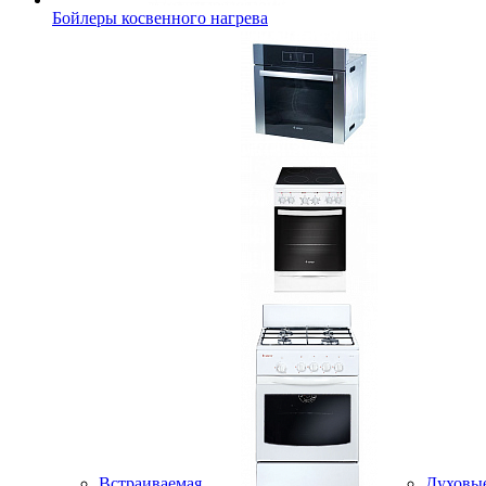
Бойлеры косвенного нагрева
Встраиваемая
Духовы