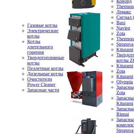
Конорд
Thermon
Лемакс
Сигнал 
Baxi
Газовые котлы
Navien
Электрические
Zota
котлы
Thermon
Котлы
Stropuva
длительного
Kiturami
горения
Твердот
Твердотопливные
котлы 
котлы
Kiturami
Пеллетные котлы
Zota
Дизельные котлы
Kiturami
Очистители
Olympia
Power Cleaner
Запасны
Запасные части
Zota
Запасны
Kiturami
Запасны
Rinnai
Запасны
компле
Stropuva