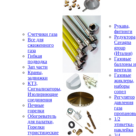
Рукава,
фитинги
Счетчики газа
Редуктора
Все для
Cavagna
сжиженного
group
газа
(Италия)
Гибкая
Газовые
подводка
баллоны и
Зап части
вентили
Краны,
Газовые
задвижки
жиклеры,
КТЗ,
наборы
Сигнализаторы,
сопел
Изолириющие
Регулятор
соединения
давления
Печные
газа
горелки
пропанов
Обогреватель
1/2
для палатки,
этикетка-
Горелки
наклейка
туристицеские
3/4