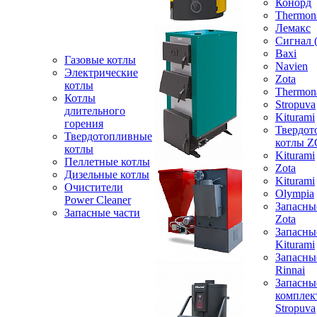
Конорд
Thermon
Лемакс
Сигнал 
Baxi
Газовые котлы
Navien
Электрические
Zota
котлы
Thermon
Котлы
Stropuva
длительного
Kiturami
горения
Твердот
Твердотопливные
котлы 
котлы
Kiturami
Пеллетные котлы
Zota
Дизельные котлы
Kiturami
Очистители
Olympia
Power Cleaner
Запасны
Запасные части
Zota
Запасны
Kiturami
Запасны
Rinnai
Запасны
компле
Stropuva