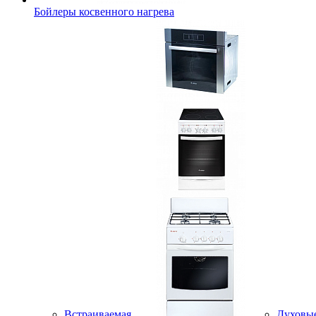
Бойлеры косвенного нагрева
Встраиваемая
Духовы