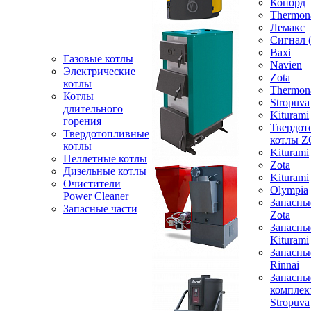
Конорд
Thermon
Лемакс
Сигнал 
Baxi
Газовые котлы
Navien
Электрические
Zota
котлы
Thermon
Котлы
Stropuva
длительного
Kiturami
горения
Твердот
Твердотопливные
котлы 
котлы
Kiturami
Пеллетные котлы
Zota
Дизельные котлы
Kiturami
Очистители
Olympia
Power Cleaner
Запасны
Запасные части
Zota
Запасны
Kiturami
Запасны
Rinnai
Запасны
компле
Stropuva