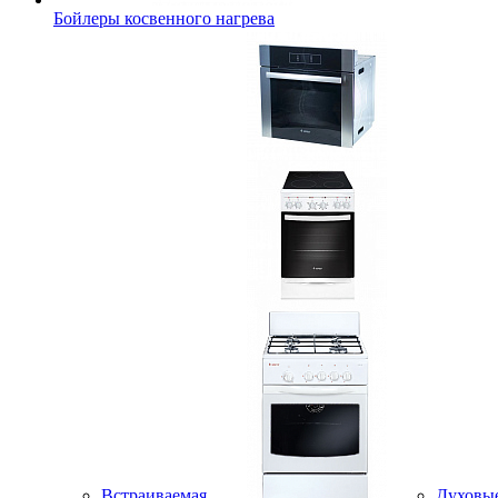
Бойлеры косвенного нагрева
Встраиваемая
Духовы