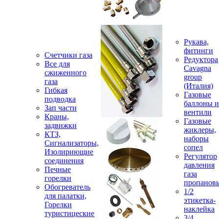
Рукава,
фитинги
Счетчики газа
Редуктора
Все для
Cavagna
сжиженного
group
газа
(Италия)
Гибкая
Газовые
подводка
баллоны и
Зап части
вентили
Краны,
Газовые
задвижки
жиклеры,
КТЗ,
наборы
Сигнализаторы,
сопел
Изолириющие
Регулятор
соединения
давления
Печные
газа
горелки
пропанов
Обогреватель
1/2
для палатки,
этикетка-
Горелки
наклейка
туристицеские
3/4