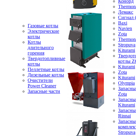
Конорд
Thermon
Лемакс
Сигнал 
Baxi
Газовые котлы
Navien
Электрические
Zota
котлы
Thermon
Котлы
Stropuva
длительного
Kiturami
горения
Твердот
Твердотопливные
котлы 
котлы
Kiturami
Пеллетные котлы
Zota
Дизельные котлы
Kiturami
Очистители
Olympia
Power Cleaner
Запасны
Запасные части
Zota
Запасны
Kiturami
Запасны
Rinnai
Запасны
компле
Stropuva