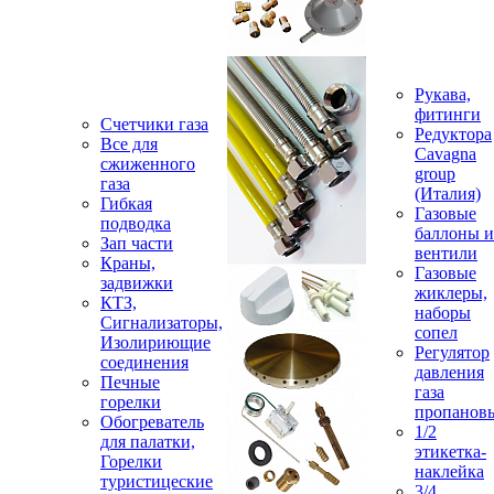
Рукава,
фитинги
Счетчики газа
Редуктора
Все для
Cavagna
сжиженного
group
газа
(Италия)
Гибкая
Газовые
подводка
баллоны и
Зап части
вентили
Краны,
Газовые
задвижки
жиклеры,
КТЗ,
наборы
Сигнализаторы,
сопел
Изолириющие
Регулятор
соединения
давления
Печные
газа
горелки
пропанов
Обогреватель
1/2
для палатки,
этикетка-
Горелки
наклейка
туристицеские
3/4