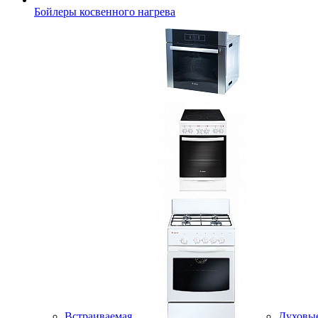
Бойлеры косвенного нагрева
Встраиваемая
Духовы