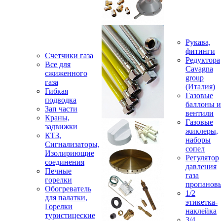
Рукава,
фитинги
Счетчики газа
Редуктора
Все для
Cavagna
сжиженного
group
газа
(Италия)
Гибкая
Газовые
подводка
баллоны и
Зап части
вентили
Краны,
Газовые
задвижки
жиклеры,
КТЗ,
наборы
Сигнализаторы,
сопел
Изолириющие
Регулятор
соединения
давления
Печные
газа
горелки
пропанов
Обогреватель
1/2
для палатки,
этикетка-
Горелки
наклейка
туристицеские
3/4