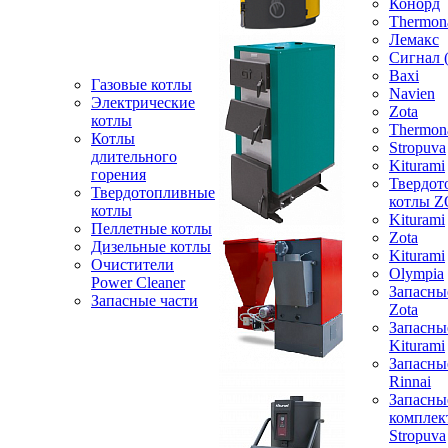
Конорд
Thermon
Лемакс
Сигнал 
Baxi
Газовые котлы
Navien
Электрические
Zota
котлы
Thermon
Котлы
Stropuva
длительного
Kiturami
горения
Твердот
Твердотопливные
котлы 
котлы
Kiturami
Пеллетные котлы
Zota
Дизельные котлы
Kiturami
Очистители
Olympia
Power Cleaner
Запасны
Запасные части
Zota
Запасны
Kiturami
Запасны
Rinnai
Запасны
компле
Stropuva