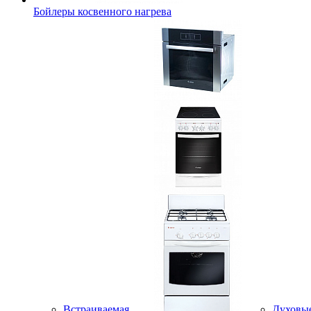
Бойлеры косвенного нагрева
Встраиваемая
Духовы