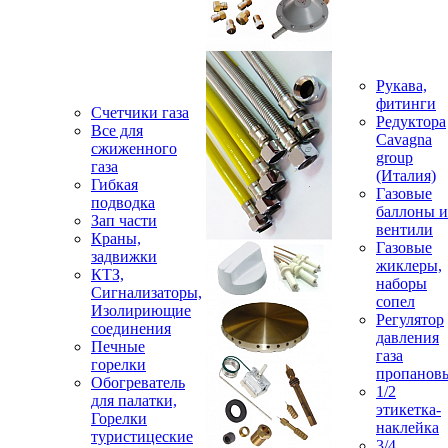
Рукава,
фитинги
Счетчики газа
Редуктора
Все для
Cavagna
сжиженного
group
газа
(Италия)
Гибкая
Газовые
подводка
баллоны и
Зап части
вентили
Краны,
Газовые
задвижки
жиклеры,
КТЗ,
наборы
Сигнализаторы,
сопел
Изолириющие
Регулятор
соединения
давления
Печные
газа
горелки
пропанов
Обогреватель
1/2
для палатки,
этикетка-
Горелки
наклейка
туристицеские
3/4