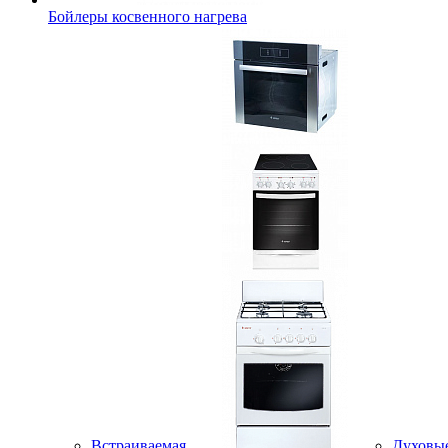
Бойлеры косвенного нагрева
Встраиваемая
Духовы