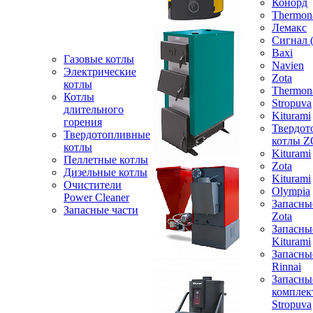
Конорд
Thermon
Лемакс
Сигнал 
Baxi
Газовые котлы
Navien
Электрические
Zota
котлы
Thermon
Котлы
Stropuva
длительного
Kiturami
горения
Твердот
Твердотопливные
котлы 
котлы
Kiturami
Пеллетные котлы
Zota
Дизельные котлы
Kiturami
Очистители
Olympia
Power Cleaner
Запасны
Запасные части
Zota
Запасны
Kiturami
Запасны
Rinnai
Запасны
компле
Stropuva