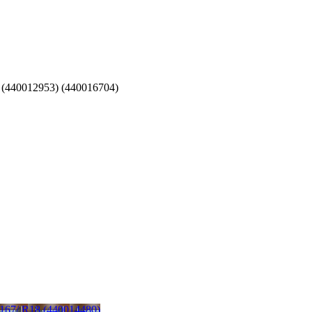
(440012953) (440016704)
167/ R18 (440014480)