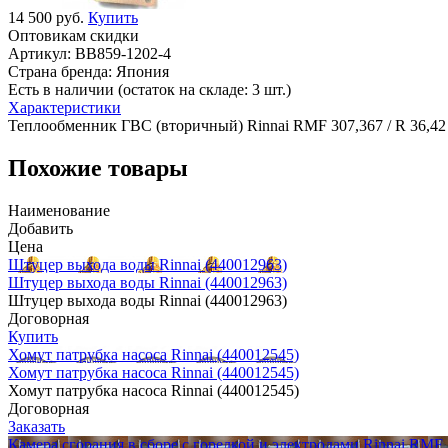
14 500 руб.
Купить
Оптовикам скидки
Артикул:
BB859-1202-4
Страна бренда:
Япония
Есть в наличии (остаток на складе: 3 шт.)
Характеристики
Теплообменник ГВС (вторичный) Rinnai RMF 307,367 / R 36,42 
Похожие товары
Наименование
Добавить
Цена
Штуцер выхода воды Rinnai (440012963)
Штуцер выхода воды Rinnai (440012963)
Штуцер выхода воды Rinnai (440012963)
Договорная
Купить
Хомут патрубка насоса Rinnai (440012545)
Хомут патрубка насоса Rinnai (440012545)
Хомут патрубка насоса Rinnai (440012545)
Договорная
Заказать
Камера сгорания в сборе с горелкой и электродами Rinnai RMF 