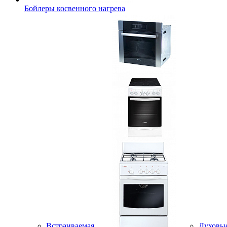
Бойлеры косвенного нагрева
Встраиваемая
Духовы