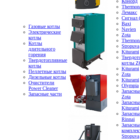
Конорд
Thermon
Лемакс
Сигнал 
Baxi
Газовые котлы
Navien
Электрические
Zota
котлы
Thermon
Котлы
Stropuva
длительного
Kiturami
горения
Твердот
Твердотопливные
котлы 
котлы
Kiturami
Пеллетные котлы
Zota
Дизельные котлы
Kiturami
Очистители
Olympia
Power Cleaner
Запасны
Запасные части
Zota
Запасны
Kiturami
Запасны
Rinnai
Запасны
компле
Stropuva