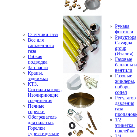
Рукава,
фитинги
Счетчики газа
Редуктора
Все для
Cavagna
сжиженного
group
газа
(Италия)
Гибкая
Газовые
подводка
баллоны и
Зап части
вентили
Краны,
Газовые
задвижки
жиклеры,
КТЗ,
наборы
Сигнализаторы,
сопел
Изолириющие
Регулятор
соединения
давления
Печные
газа
горелки
пропанов
Обогреватель
1/2
для палатки,
этикетка-
Горелки
наклейка
туристицеские
3/4