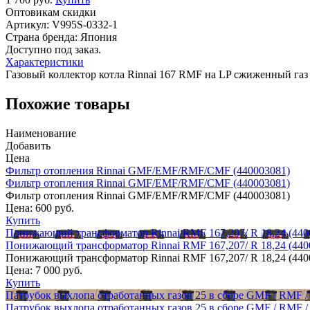
Оптовикам скидки
Артикул:
V995S-0332-1
Страна бренда:
Япония
Доступно под заказ.
Характеристики
Газовый коллектор котла Rinnai 167 RMF на LP сжиженный газ
Похожие товары
Наименование
Добавить
Цена
Фильтр отопления Rinnai GMF/EMF/RMF/CMF (440003081)
Фильтр отопления Rinnai GMF/EMF/RMF/CMF (440003081)
Фильтр отопления Rinnai GMF/EMF/RMF/CMF (440003081)
Цена:
600 руб.
Купить
Понижающий трансформатор Rinnai RMF 167,207/ R 18,24 (440
Понижающий трансформатор Rinnai RMF 167,207/ R 18,24 (440
Понижающий трансформатор Rinnai RMF 167,207/ R 18,24 (440
Цена:
7 000 руб.
Купить
Патрубок выхлопа отработанных газов 25 в сборе GMF / RMF /
Патрубок выхлопа отработанных газов 25 в сборе GMF / RMF /