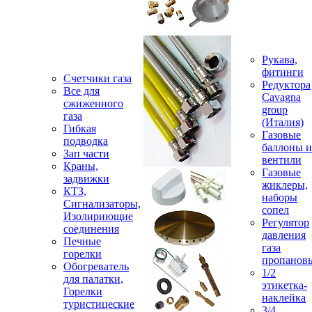
Рукава,
фитинги
Счетчики газа
Редуктора
Все для
Cavagna
сжиженного
group
газа
(Италия)
Гибкая
Газовые
подводка
баллоны и
Зап части
вентили
Краны,
Газовые
задвижки
жиклеры,
КТЗ,
наборы
Сигнализаторы,
сопел
Изолириющие
Регулятор
соединения
давления
Печные
газа
горелки
пропанов
Обогреватель
1/2
для палатки,
этикетка-
Горелки
наклейка
туристицеские
3/4