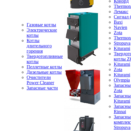
Конорд
Thermon
Лемакс
Сигнал 
Baxi
Газовые котлы
Navien
Электрические
Zota
котлы
Thermon
Котлы
Stropuva
длительного
Kiturami
горения
Твердот
Твердотопливные
котлы 
котлы
Kiturami
Пеллетные котлы
Zota
Дизельные котлы
Kiturami
Очистители
Olympia
Power Cleaner
Запасны
Запасные части
Zota
Запасны
Kiturami
Запасны
Rinnai
Запасны
компле
Stropuva