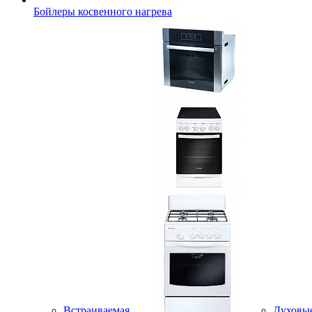
Бойлеры косвенного нагрева
Встраиваемая
Духовы