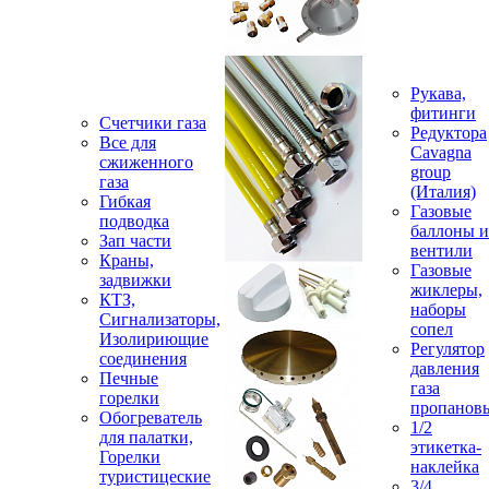
Рукава,
фитинги
Счетчики газа
Редуктора
Все для
Cavagna
сжиженного
group
газа
(Италия)
Гибкая
Газовые
подводка
баллоны и
Зап части
вентили
Краны,
Газовые
задвижки
жиклеры,
КТЗ,
наборы
Сигнализаторы,
сопел
Изолириющие
Регулятор
соединения
давления
Печные
газа
горелки
пропанов
Обогреватель
1/2
для палатки,
этикетка-
Горелки
наклейка
туристицеские
3/4