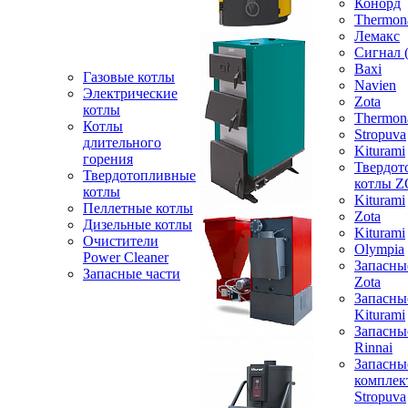
Конорд
Thermon
Лемакс
Сигнал 
Baxi
Газовые котлы
Navien
Электрические
Zota
котлы
Thermon
Котлы
Stropuva
длительного
Kiturami
горения
Твердот
Твердотопливные
котлы 
котлы
Kiturami
Пеллетные котлы
Zota
Дизельные котлы
Kiturami
Очистители
Olympia
Power Cleaner
Запасны
Запасные части
Zota
Запасны
Kiturami
Запасны
Rinnai
Запасны
компле
Stropuva