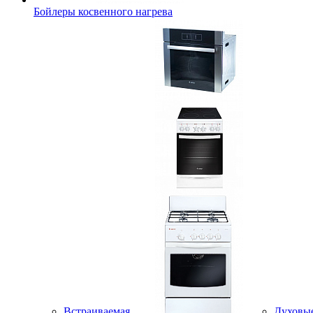
Бойлеры косвенного нагрева
Встраиваемая
Духовы