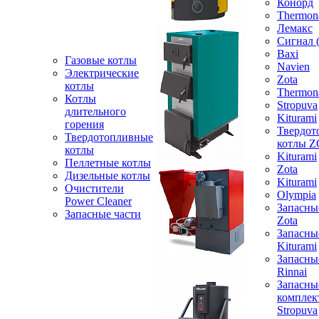
Конорд
Thermon
Лемакс
Сигнал 
Baxi
Газовые котлы
Navien
Электрические
Zota
котлы
Thermon
Котлы
Stropuva
длительного
Kiturami
горения
Твердот
Твердотопливные
котлы 
котлы
Kiturami
Пеллетные котлы
Zota
Дизельные котлы
Kiturami
Очистители
Olympia
Power Cleaner
Запасны
Запасные части
Zota
Запасны
Kiturami
Запасны
Rinnai
Запасны
компле
Stropuva