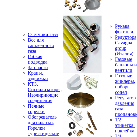
Рукава,
фитинги
Счетчики газа
Редуктора
Все для
Cavagna
сжиженного
group
газа
(Италия)
Гибкая
Газовые
подводка
баллоны и
Зап части
вентили
Краны,
Газовые
задвижки
жиклеры,
КТЗ,
наборы
Сигнализаторы,
сопел
Изолириющие
Регулятор
соединения
давления
Печные
газа
горелки
пропанов
Обогреватель
1/2
для палатки,
этикетка-
Горелки
наклейка
туристицеские
3/4