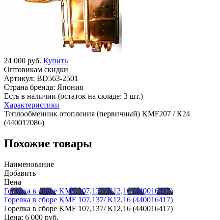
24 000 руб.
Купить
Оптовикам скидки
Артикул:
BD563-2501
Страна бренда:
Япония
Есть в наличии (остаток на складе: 3 шт.)
Характеристики
Теплообменник отопления (первичный) KMF207 / К24
(440017086)
Похожие товары
Наименование
Добавить
Цена
Горелка в сборе KMF 107,137/ К12,16 (440016417)
Горелка в сборе KMF 107,137/ К12,16 (440016417)
Горелка в сборе KMF 107,137/ К12,16 (440016417)
Цена:
6 000 руб.