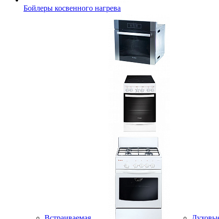
Бойлеры косвенного нагрева
Встраиваемая
Духовы