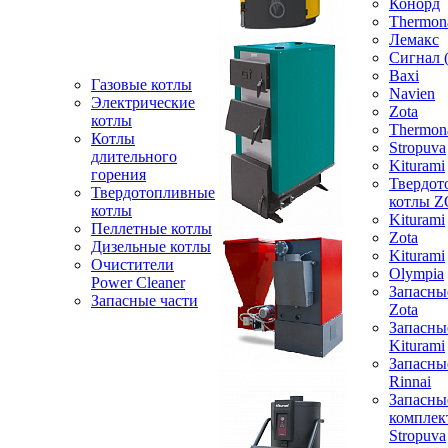
Конорд
Thermon
Лемакс
Сигнал 
Baxi
Газовые котлы
Navien
Электрические
Zota
котлы
Thermon
Котлы
Stropuva
длительного
Kiturami
горения
Твердот
Твердотопливные
котлы 
котлы
Kiturami
Пеллетные котлы
Zota
Дизельные котлы
Kiturami
Очистители
Olympia
Power Cleaner
Запасны
Запасные части
Zota
Запасны
Kiturami
Запасны
Rinnai
Запасны
компле
Stropuva