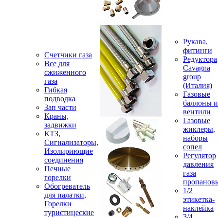
Рукава,
фитинги
Счетчики газа
Редуктора
Все для
Cavagna
сжиженного
group
газа
(Италия)
Гибкая
Газовые
подводка
баллоны и
Зап части
вентили
Краны,
Газовые
задвижки
жиклеры,
КТЗ,
наборы
Сигнализаторы,
сопел
Изолириющие
Регулятор
соединения
давления
Печные
газа
горелки
пропанов
Обогреватель
1/2
для палатки,
этикетка-
Горелки
наклейка
туристицеские
3/4