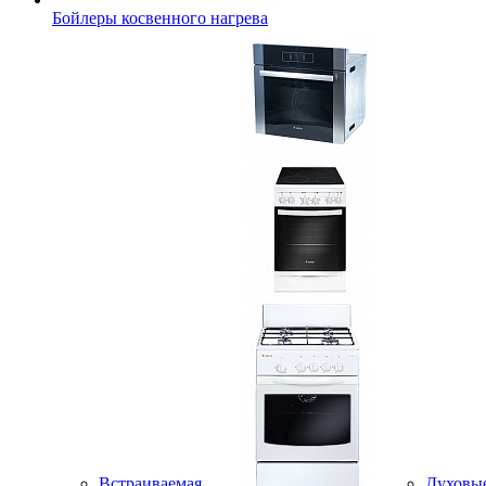
Бойлеры косвенного нагрева
Встраиваемая
Духовы