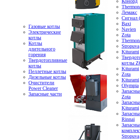
Конорд
Thermon
Лемакс
Сигнал 
Baxi
Газовые котлы
Navien
Электрические
Zota
котлы
Thermon
Котлы
Stropuva
длительного
Kiturami
горения
Твердот
Твердотопливные
котлы 
котлы
Kiturami
Пеллетные котлы
Zota
Дизельные котлы
Kiturami
Очистители
Olympia
Power Cleaner
Запасны
Запасные части
Zota
Запасны
Kiturami
Запасны
Rinnai
Запасны
компле
Stropuva