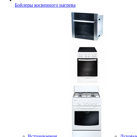
Бойлеры косвенного нагрева
Встраиваемая
Духовы