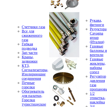
Рукава,
фитинги
Счетчики газа
Редуктора
Все для
Cavagna
сжиженного
group
газа
(Италия)
Гибкая
Газовые
подводка
баллоны и
Зап части
вентили
Краны,
Газовые
задвижки
жиклеры,
КТЗ,
наборы
Сигнализаторы,
сопел
Изолириющие
Регулятор
соединения
давления
Печные
газа
горелки
пропанов
Обогреватель
1/2
для палатки,
этикетка-
Горелки
наклейка
туристицеские
3/4