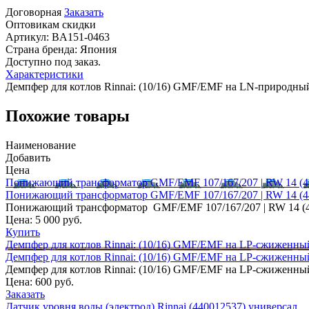
Договорная
Заказать
Оптовикам скидки
Артикул:
BA151-0463
Страна бренда:
Япония
Доступно под заказ.
Характеристики
Демпфер для котлов Rinnai: (10/16) GMF/EMF на LN-природный
Похожие товары
Наименование
Добавить
Цена
Понижающий трансформатор GMF/EMF 107/167/207 | RW 14 (4
Понижающий трансформатор GMF/EMF 107/167/207 | RW 14 (4
Понижающий трансформатор GMF/EMF 107/167/207 | RW 14 (4
Цена:
5 000 руб.
Купить
Демпфер для котлов Rinnai: (10/16) GMF/EMF на LP-сжиженный
Демпфер для котлов Rinnai: (10/16) GMF/EMF на LP-сжиженный
Демпфер для котлов Rinnai: (10/16) GMF/EMF на LP-сжиженный
Цена:
600 руб.
Заказать
Датчик уровня воды (электрод) Rinnai (440012537) универсал