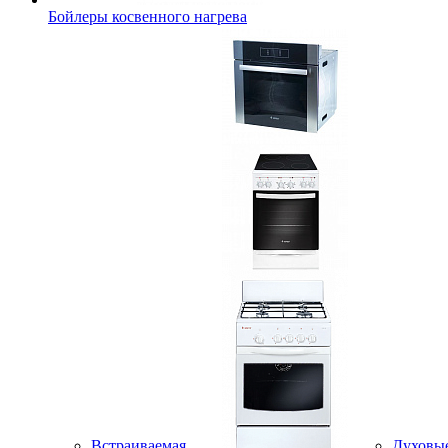
Бойлеры косвенного нагрева
Встраиваемая
Духовы