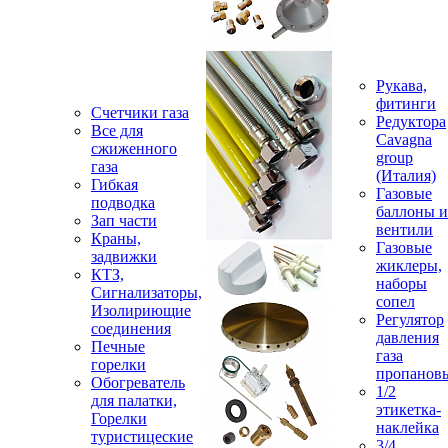
Рукава,
фитинги
Счетчики газа
Редуктора
Все для
Cavagna
сжиженного
group
газа
(Италия)
Гибкая
Газовые
подводка
баллоны и
Зап части
вентили
Краны,
Газовые
задвижки
жиклеры,
КТЗ,
наборы
Сигнализаторы,
сопел
Изолириющие
Регулятор
соединения
давления
Печные
газа
горелки
пропанов
Обогреватель
1/2
для палатки,
этикетка-
Горелки
наклейка
туристицеские
3/4