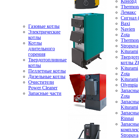
Конорд
Thermon
Лемакс
Сигнал 
Baxi
Газовые котлы
Navien
Электрические
Zota
котлы
Thermon
Котлы
Stropuva
длительного
Kiturami
горения
Твердот
Твердотопливные
котлы 
котлы
Kiturami
Пеллетные котлы
Zota
Дизельные котлы
Kiturami
Очистители
Olympia
Power Cleaner
Запасны
Запасные части
Zota
Запасны
Kiturami
Запасны
Rinnai
Запасны
компле
Stropuva