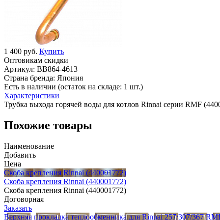
1 400 руб.
Купить
Оптовикам скидки
Артикул:
BB864-4613
Страна бренда:
Япония
Есть в наличии (остаток на складе: 1 шт.)
Характеристики
Трубка выхода горячей воды для котлов Rinnai серии RMF (440
Похожие товары
Наименование
Добавить
Цена
Скоба крепления Rinnai (440001772)
Скоба крепления Rinnai (440001772)
Скоба крепления Rinnai (440001772)
Договорная
Заказать
Верхняя прокладка теплообменника для Rinnai 257/307/367 RM