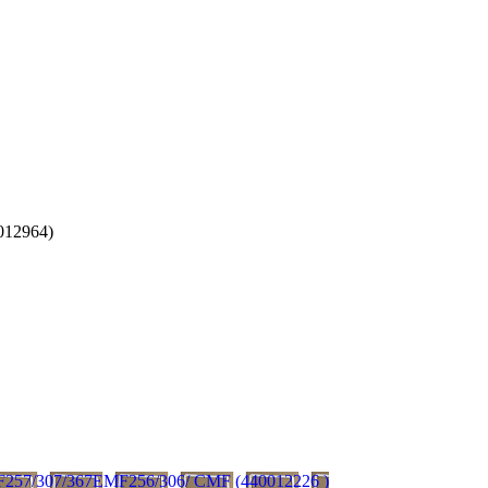
012964)
F257/307/367EMF256/306/ CMF (440012226 )