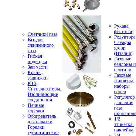
Рукава,
фитинги
Счетчики газа
Редуктора
Все для
Cavagna
сжиженного
group
газа
(Италия)
Гибкая
Газовые
подводка
баллоны и
Зап части
вентили
Краны,
Газовые
задвижки
жиклеры,
КТЗ,
наборы
Сигнализаторы,
сопел
Изолириющие
Регулятор
соединения
давления
Печные
газа
горелки
пропанов
Обогреватель
1/2
для палатки,
этикетка-
Горелки
наклейка
туристицеские
3/4