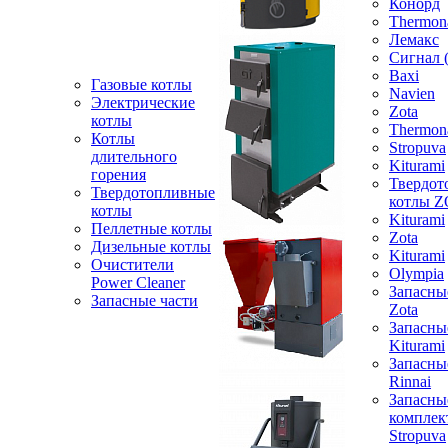
Конорд
Thermon
Лемакс
Сигнал 
Baxi
Газовые котлы
Navien
Электрические
Zota
котлы
Thermon
Котлы
Stropuva
длительного
Kiturami
горения
Твердот
Твердотопливные
котлы 
котлы
Kiturami
Пеллетные котлы
Zota
Дизельные котлы
Kiturami
Очистители
Olympia
Power Cleaner
Запасны
Запасные части
Zota
Запасны
Kiturami
Запасны
Rinnai
Запасны
компле
Stropuva