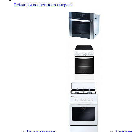
Бойлеры косвенного нагрева
Встраиваемая
Духовы