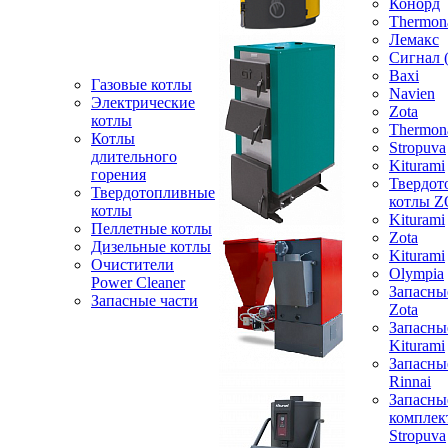
Конорд
Thermon
Лемакс
Сигнал 
Baxi
Газовые котлы
Navien
Электрические
Zota
котлы
Thermon
Котлы
Stropuva
длительного
Kiturami
горения
Твердот
Твердотопливные
котлы 
котлы
Kiturami
Пеллетные котлы
Zota
Дизельные котлы
Kiturami
Очистители
Olympia
Power Cleaner
Запасны
Запасные части
Zota
Запасны
Kiturami
Запасны
Rinnai
Запасны
компле
Stropuva