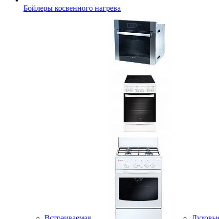
Бойлеры косвенного нагрева
Встраиваемая
Духовы