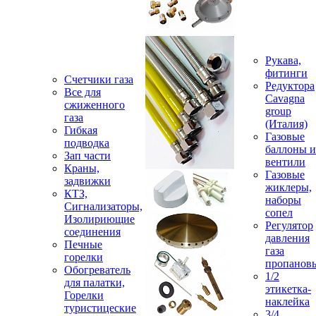
Рукава,
фитинги
Счетчики газа
Редуктора
Все для
Cavagna
сжиженного
group
газа
(Италия)
Гибкая
Газовые
подводка
баллоны и
Зап части
вентили
Краны,
Газовые
задвижки
жиклеры,
КТЗ,
наборы
Сигнализаторы,
сопел
Изолириющие
Регулятор
соединения
давления
Печные
газа
горелки
пропанов
Обогреватель
1/2
для палатки,
этикетка-
Горелки
наклейка
туристицеские
3/4