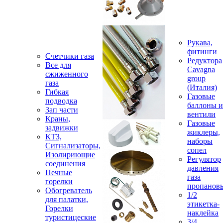
Рукава,
фитинги
Счетчики газа
Редуктора
Все для
Cavagna
сжиженного
group
газа
(Италия)
Гибкая
Газовые
подводка
баллоны и
Зап части
вентили
Краны,
Газовые
задвижки
жиклеры,
КТЗ,
наборы
Сигнализаторы,
сопел
Изолириющие
Регулятор
соединения
давления
Печные
газа
горелки
пропанов
Обогреватель
1/2
для палатки,
этикетка-
Горелки
наклейка
туристицеские
3/4