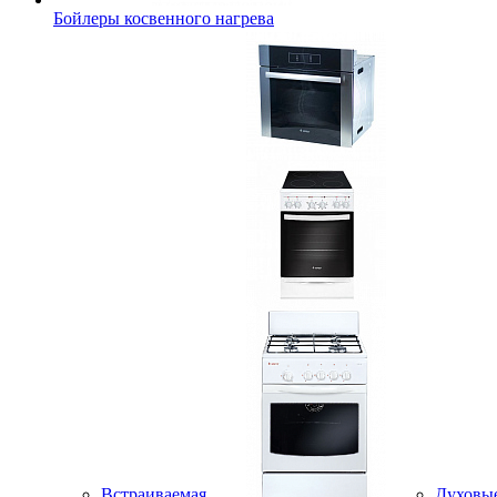
Бойлеры косвенного нагрева
Встраиваемая
Духовы