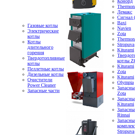
Конорд
Thermon
Лемакс
Сигнал 
Baxi
Газовые котлы
Navien
Электрические
Zota
котлы
Thermon
Котлы
Stropuva
длительного
Kiturami
горения
Твердот
Твердотопливные
котлы 
котлы
Kiturami
Пеллетные котлы
Zota
Дизельные котлы
Kiturami
Очистители
Olympia
Power Cleaner
Запасны
Запасные части
Zota
Запасны
Kiturami
Запасны
Rinnai
Запасны
компле
Stropuva