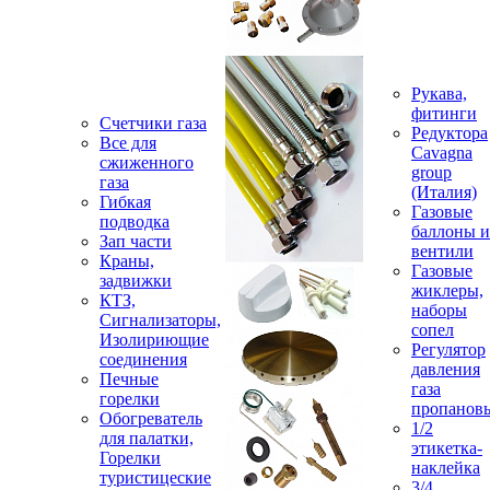
Рукава,
фитинги
Счетчики газа
Редуктора
Все для
Cavagna
сжиженного
group
газа
(Италия)
Гибкая
Газовые
подводка
баллоны и
Зап части
вентили
Краны,
Газовые
задвижки
жиклеры,
КТЗ,
наборы
Сигнализаторы,
сопел
Изолириющие
Регулятор
соединения
давления
Печные
газа
горелки
пропанов
Обогреватель
1/2
для палатки,
этикетка-
Горелки
наклейка
туристицеские
3/4