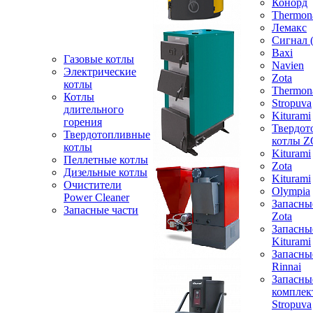
Конорд
Thermon
Лемакс
Сигнал 
Baxi
Газовые котлы
Navien
Электрические
Zota
котлы
Thermon
Котлы
Stropuva
длительного
Kiturami
горения
Твердот
Твердотопливные
котлы 
котлы
Kiturami
Пеллетные котлы
Zota
Дизельные котлы
Kiturami
Очистители
Olympia
Power Cleaner
Запасны
Запасные части
Zota
Запасны
Kiturami
Запасны
Rinnai
Запасны
компле
Stropuva