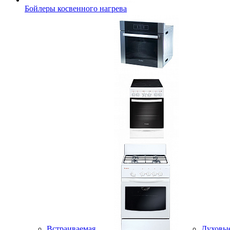
Бойлеры косвенного нагрева
Встраиваемая
Духовы