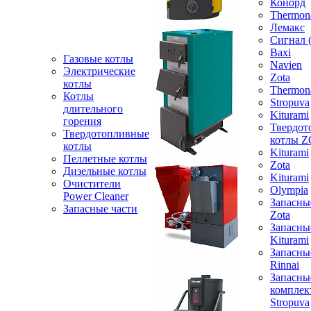
Конорд
Thermon
Лемакс
Сигнал 
Baxi
Газовые котлы
Navien
Электрические
Zota
котлы
Thermon
Котлы
Stropuva
длительного
Kiturami
горения
Твердот
Твердотопливные
котлы 
котлы
Kiturami
Пеллетные котлы
Zota
Дизельные котлы
Kiturami
Очистители
Olympia
Power Cleaner
Запасны
Запасные части
Zota
Запасны
Kiturami
Запасны
Rinnai
Запасны
компле
Stropuva