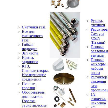
Рукава,
фитинги
Счетчики газа
Редуктора
Все для
Cavagna
сжиженного
group
газа
(Италия)
Гибкая
Газовые
подводка
баллоны и
Зап части
вентили
Краны,
Газовые
задвижки
жиклеры,
КТЗ,
наборы
Сигнализаторы,
сопел
Изолириющие
Регулятор
соединения
давления
Печные
газа
горелки
пропанов
Обогреватель
1/2
для палатки,
этикетка-
Горелки
наклейка
туристицеские
3/4