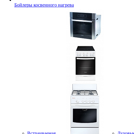
Бойлеры косвенного нагрева
Встраиваемая
Духовы