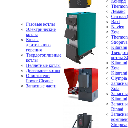
Конорд
Thermon
Лемакс
Сигнал 
Baxi
Газовые котлы
Navien
Электрические
Zota
котлы
Thermon
Котлы
Stropuva
длительного
Kiturami
горения
Твердот
Твердотопливные
котлы 
котлы
Kiturami
Пеллетные котлы
Zota
Дизельные котлы
Kiturami
Очистители
Olympia
Power Cleaner
Запасны
Запасные части
Zota
Запасны
Kiturami
Запасны
Rinnai
Запасны
компле
Stropuva