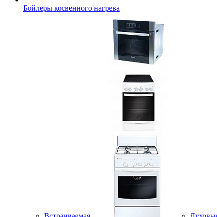
Бойлеры косвенного нагрева
Встраиваемая
Духовы