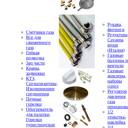
Рукава,
фитинги
Счетчики газа
Редуктора
Все для
Cavagna
сжиженного
group
газа
(Италия)
Гибкая
Газовые
подводка
баллоны и
Зап части
вентили
Краны,
Газовые
задвижки
жиклеры,
КТЗ,
наборы
Сигнализаторы,
сопел
Изолириющие
Регулятор
соединения
давления
Печные
газа
горелки
пропанов
Обогреватель
1/2
для палатки,
этикетка-
Горелки
наклейка
туристицеские
3/4