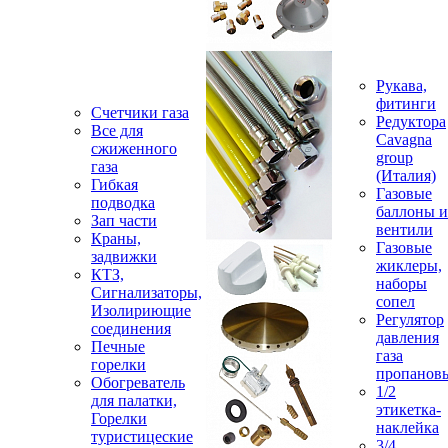
Рукава,
фитинги
Счетчики газа
Редуктора
Все для
Cavagna
сжиженного
group
газа
(Италия)
Гибкая
Газовые
подводка
баллоны и
Зап части
вентили
Краны,
Газовые
задвижки
жиклеры,
КТЗ,
наборы
Сигнализаторы,
сопел
Изолириющие
Регулятор
соединения
давления
Печные
газа
горелки
пропанов
Обогреватель
1/2
для палатки,
этикетка-
Горелки
наклейка
туристицеские
3/4