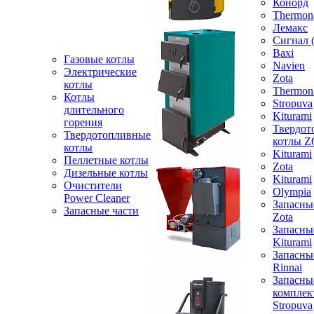
Конорд
Thermon
Лемакс
Сигнал 
Baxi
Газовые котлы
Navien
Электрические
Zota
котлы
Thermon
Котлы
Stropuva
длительного
Kiturami
горения
Твердот
Твердотопливные
котлы 
котлы
Kiturami
Пеллетные котлы
Zota
Дизельные котлы
Kiturami
Очистители
Olympia
Power Cleaner
Запасны
Запасные части
Zota
Запасны
Kiturami
Запасны
Rinnai
Запасны
компле
Stropuva