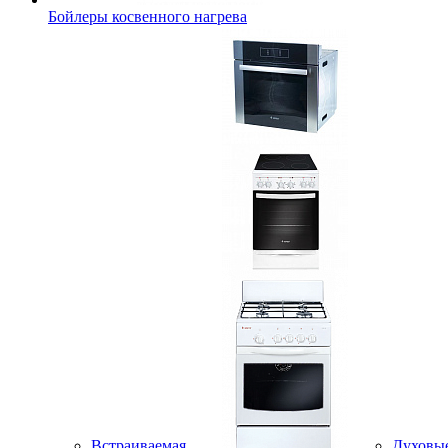
Бойлеры косвенного нагрева
Встраиваемая
Духовы