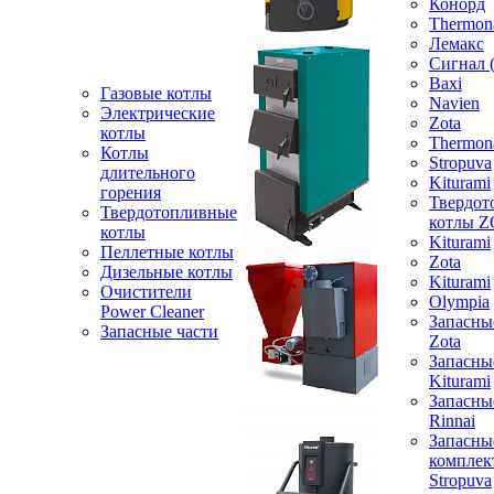
Конорд
Thermon
Лемакс
Сигнал 
Baxi
Газовые котлы
Navien
Электрические
Zota
котлы
Thermon
Котлы
Stropuva
длительного
Kiturami
горения
Твердот
Твердотопливные
котлы 
котлы
Kiturami
Пеллетные котлы
Zota
Дизельные котлы
Kiturami
Очистители
Olympia
Power Cleaner
Запасны
Запасные части
Zota
Запасны
Kiturami
Запасны
Rinnai
Запасны
компле
Stropuva