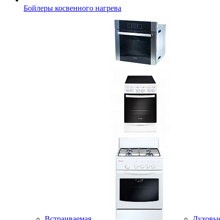
Бойлеры косвенного нагрева
Встраиваемая
Духовы