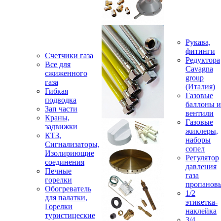
Рукава,
фитинги
Счетчики газа
Редуктора
Все для
Cavagna
сжиженного
group
газа
(Италия)
Гибкая
Газовые
подводка
баллоны и
Зап части
вентили
Краны,
Газовые
задвижки
жиклеры,
КТЗ,
наборы
Сигнализаторы,
сопел
Изолириющие
Регулятор
соединения
давления
Печные
газа
горелки
пропанов
Обогреватель
1/2
для палатки,
этикетка-
Горелки
наклейка
туристицеские
3/4