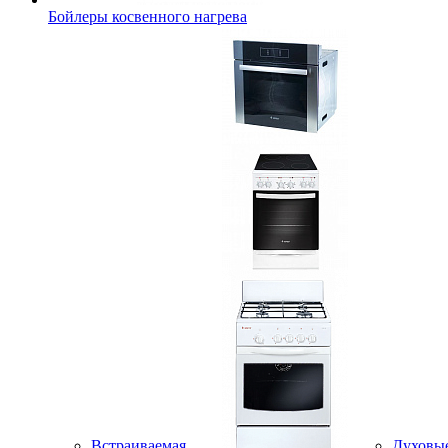
Бойлеры косвенного нагрева
Встраиваемая
Духовы