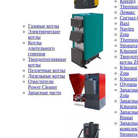
Конорд
Thermon
Лемакс
Сигнал 
Baxi
Газовые котлы
Navien
Электрические
Zota
котлы
Thermon
Котлы
Stropuva
длительного
Kiturami
горения
Твердот
Твердотопливные
котлы 
котлы
Kiturami
Пеллетные котлы
Zota
Дизельные котлы
Kiturami
Очистители
Olympia
Power Cleaner
Запасны
Запасные части
Zota
Запасны
Kiturami
Запасны
Rinnai
Запасны
компле
Stropuva