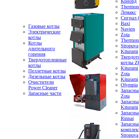
Конорд
Thermon
Лемакс
Сигнал 
Baxi
Газовые котлы
Navien
Электрические
Zota
котлы
Thermon
Котлы
Stropuva
длительного
Kiturami
горения
Твердот
Твердотопливные
котлы 
котлы
Kiturami
Пеллетные котлы
Zota
Дизельные котлы
Kiturami
Очистители
Olympia
Power Cleaner
Запасны
Запасные части
Zota
Запасны
Kiturami
Запасны
Rinnai
Запасны
компле
Stropuva