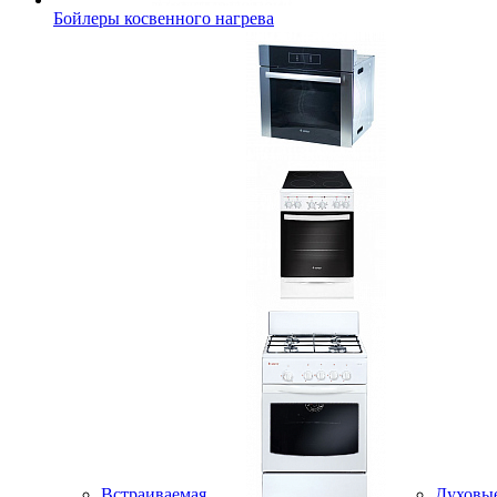
Бойлеры косвенного нагрева
Встраиваемая
Духовы