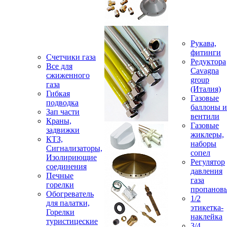
Рукава,
фитинги
Счетчики газа
Редуктора
Все для
Cavagna
сжиженного
group
газа
(Италия)
Гибкая
Газовые
подводка
баллоны и
Зап части
вентили
Краны,
Газовые
задвижки
жиклеры,
КТЗ,
наборы
Сигнализаторы,
сопел
Изолириющие
Регулятор
соединения
давления
Печные
газа
горелки
пропанов
Обогреватель
1/2
для палатки,
этикетка-
Горелки
наклейка
туристицеские
3/4