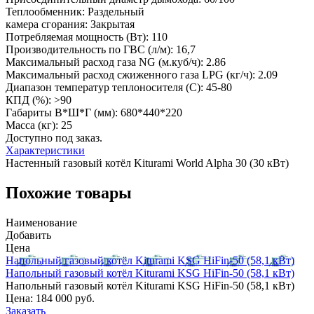
Теплообменник:
Раздельный
камера сгорания:
Закрытая
Потребляемая мощность (Вт):
110
Производительность по ГВС (л/м):
16,7
Максимальный расход газа NG (м.куб/ч):
2.86
Максимальный расход сжиженного газа LPG (кг/ч):
2.09
Диапазон температур теплоносителя (С):
45-80
КПД (%):
>90
Габариты В*Ш*Г (мм):
680*440*220
Масса (кг):
25
Доступно под заказ.
Характеристики
Настенный газовый котёл Kiturami World Alpha 30 (30 кВт)
Похожие товары
Наименование
Добавить
Цена
Напольный газовый котёл Kiturami KSG HiFin-50 (58,1 кВт)
Напольный газовый котёл Kiturami KSG HiFin-50 (58,1 кВт)
Напольный газовый котёл Kiturami KSG HiFin-50 (58,1 кВт)
Цена:
184 000 руб.
Заказать