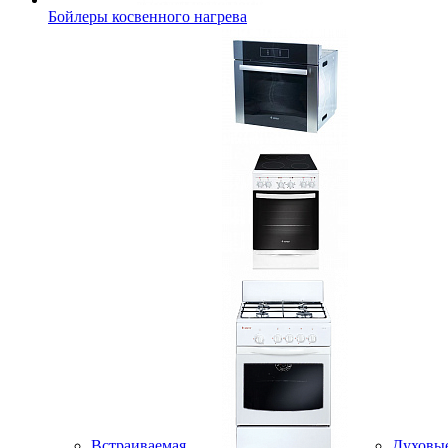
Бойлеры косвенного нагрева
Встраиваемая
Духовы